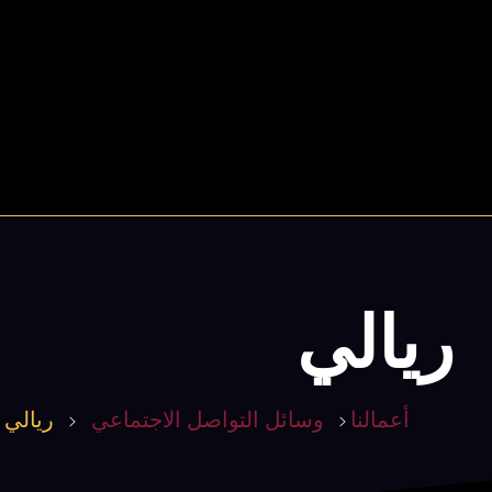
Storyline Arabia Media Agency
وكالة مبتكرة عالية الجودة مليئة بالعاطفة والإبداع. ونحن نهدف عالية للوصول إلى أهدافك والحلم بشكل غير محدود
ريالي
أعمالنا
وسائل التواصل الاجتماعي
ريالي